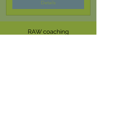
Details
RAW coaching
©2023 by RAW coaching.