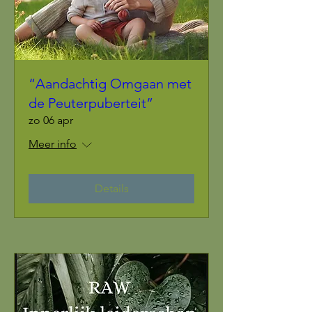
“Aandachtig Omgaan met
de Peuterpuberteit”
zo 06 apr
Meer info
Details