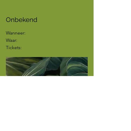
Onbekend
Wanneer:
Waar:
Tickets:
Direct starten met de online training