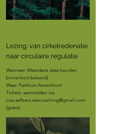
Lezing: van cirkelredenatie
naar circulaire regulatie
Wanneer: Meerdere data (worden
binnenkort bekend)
Waar: Parkhuis Amersfoort
Tickets: aanmelden via:
Lisa.aelbers.rawcoaching@gmail.com
(gratis)