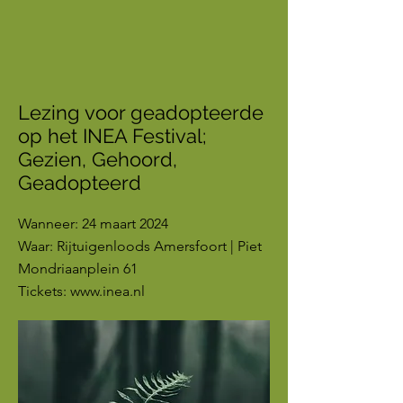
Lezing voor geadopteerde
op het INEA Festival;
Gezien, Gehoord,
Geadopteerd
Wanneer: 24 maart 2024
Waar: Rijtuigenloods Amersfoort | Piet
Mondriaanplein 61
Tickets: www.inea.nl