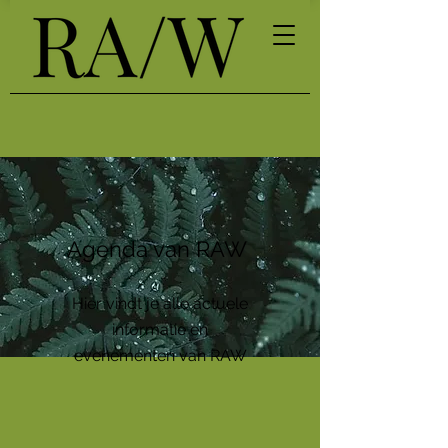
Agenda van RAW
Hier vindt je alle actuele
informatie en
evenementen van RAW